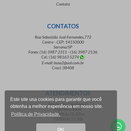
Contato
CONTATOS
Rua Sebastião José Fernandes,772
Centro - CEP: 14150000
Serrana/SP
Fones: (16) 3987 2311 - (16) 3987 2136
Cel.: (16) 98163 5274
E-mail: busa2@uol.com.br
Creci: 38408
ATENDIMENTOS
Este site usa cookies para garantir que você
Horário de Atendimento
obtenha a melhor experiência em nosso site.
Segunda a Sexta
07:30h às 11:30h e
Política de Privacidade.
13:00h às 17:30h
Ok!