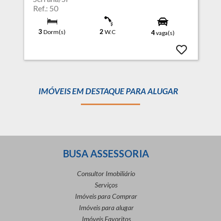
Ref.: 50
3
2
Dorm(s)
W.C
4
vaga(s)
IMÓVEIS EM DESTAQUE PARA ALUGAR
BUSA ASSESSORIA
Consultor Imobiliário
Serviços
Imóveis para Comprar
Imóveis para alugar
Imóveis Favoritos