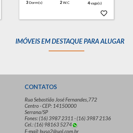
3
2
Dorm(s)
W.C
4
vaga(s)
IMÓVEIS EM DESTAQUE PARA ALUGAR
CONTATOS
Rua Sebastião José Fernandes,772
Centro - CEP: 14150000
Serrana/SP
Fones: (16) 3987 2311 - (16) 3987 2136
Cel.: (16) 98163 5274
E-mail: busa2@uol.com.br