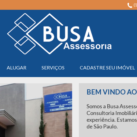
(
Imobiliária em Serrana na Região de Ribeirão Preto - Busa Assessoria
ALUGAR
SERVIÇOS
CADASTRE SEU IMÓVEL
BEM VINDO AO 
Somos a Busa Assessor
Consultoria Imobiliár
experiência. Estamos
de São Paulo.